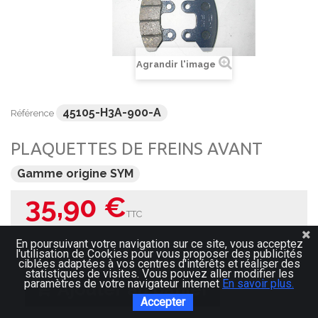
Agrandir l'image
45105-H3A-900-A
Référence
PLAQUETTES DE FREINS AVANT
Gamme origine SYM
35,90 €
TTC
En poursuivant votre navigation sur ce site, vous acceptez
Quantité
l'utilisation de Cookies pour vous proposer des publicités
ciblées adaptées à vos centres d'intérêts et réaliser des
statistiques de visites. Vous pouvez aller modifier les
paramètres de votre navigateur internet
En savoir plus.
Ajouter au panier
Accepter