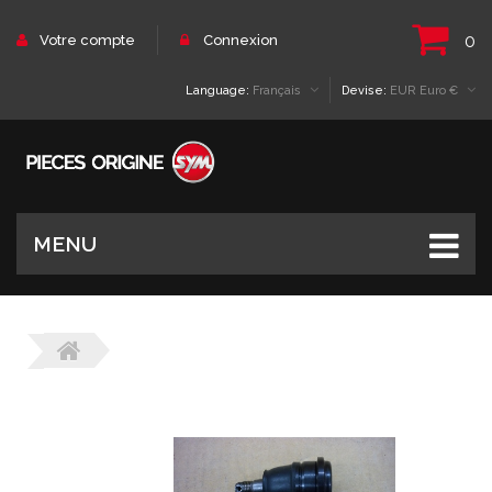
0
Votre compte
Connexion
Language:
Français
Devise:
EUR Euro €
MENU