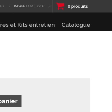
0
produits
ais
Devise:
EUR Euro €
res et Kits entretien
Catalogue
panier