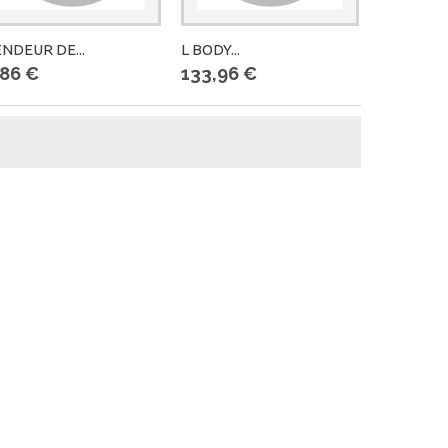
NDEUR DE...
L BODY...
DURITE...
,86 €
133,96 €
11,78 €