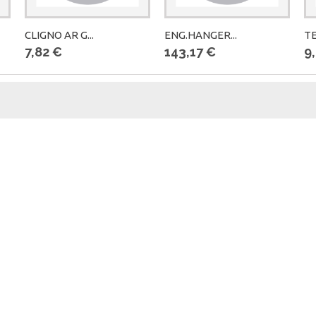
CLIGNO AR G...
ENG.HANGER...
TE
7,82 €
143,17 €
9