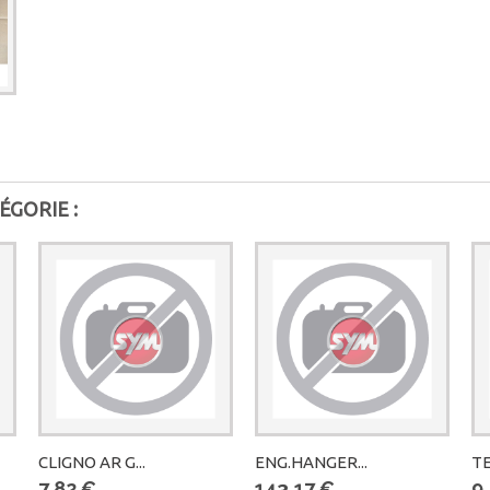
ÉGORIE :
CLIGNO AR G...
ENG.HANGER...
TE
7,82 €
143,17 €
9