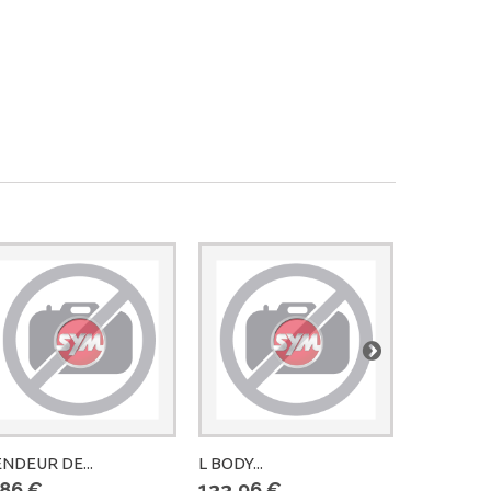
NDEUR DE...
L BODY...
DURITE...
,86 €
133,96 €
11,78 €