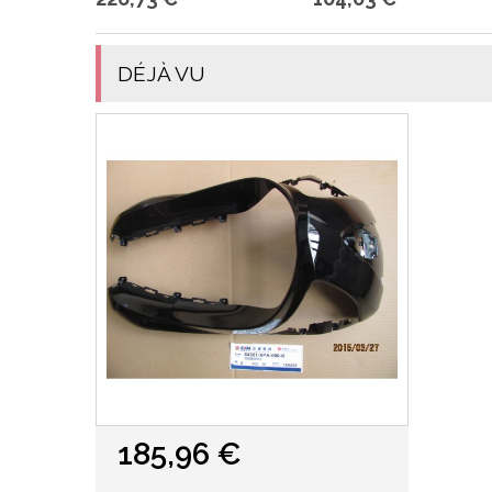
DÉJÀ VU
185,96 €