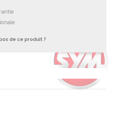
rantie
ionale
pos de ce produit ?