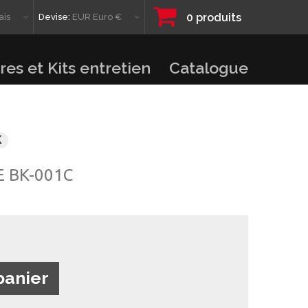
0
produits
ais
Devise:
EUR Euro €
res et Kits entretien
Catalogue
K
E BK-001C
panier