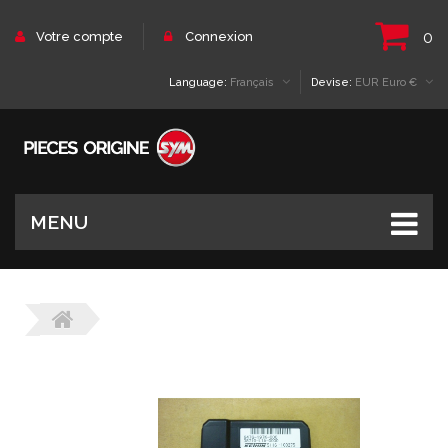
0
Votre compte
Connexion
Language:
Français
Devise:
EUR Euro €
MENU