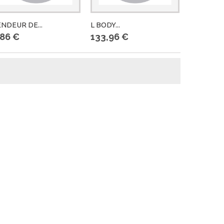
NDEUR DE...
L BODY...
DURITE...
,86 €
133,96 €
11,78 €