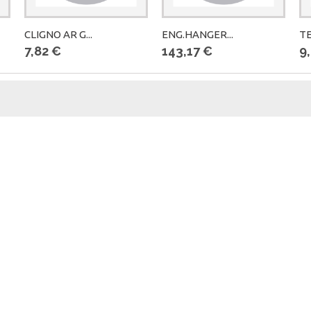
CLIGNO AR G...
ENG.HANGER...
TE
7,82 €
143,17 €
9