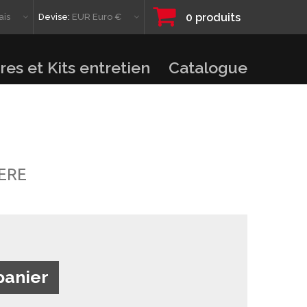
0
produits
ais
Devise:
EUR Euro €
res et Kits entretien
Catalogue
ERE
panier