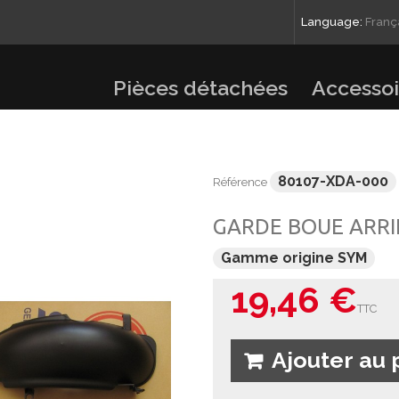
Language:
Franç
Pièces détachées
Accessoi
80107-XDA-000
Référence
GARDE BOUE ARRI
Gamme origine SYM
19,46 €
TTC
Ajouter au 