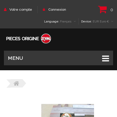
0
Votre compte
Connexion
Language:
Français
Devise:
EUR Euro €
MENU